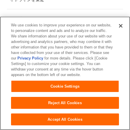
2020年02月13日
「新型コロナウイルス」による感染拡大に対する支援に
We use cookies to improve your experience on our website,
to personalize content and ads and to analyze our traffic.
ついて
We share information about your use of our website with our
advertising and analytics partners, who may combine it with
other information that you have provided to them or that they
2020年01月28日
have collected from your use of their services. Please see
ユニ・チャーム、GPIFが採用したESG指標全ての構成銘
our
Privacy Policy
for more details. Please click [Cookie
柄に選定
Settings] to customize your cookie settings. You can
withdraw your consent at any time via the hover button
appears on the bottom left of our website.
2020年01月27日
Cookie Settings
ユニ・チャーム、今期J3に昇格した
FC今治とトップパートナー契約を発表
Reject All Cookies
2020年01月23日
Accept All Cookies
世界最高水準の繊維製品の安全証明「エコテックス®ス
タンダード100」