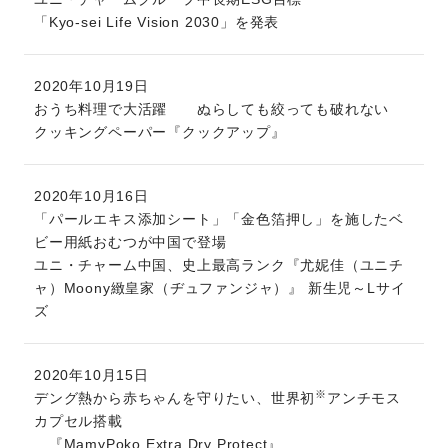
「Kyo-sei Life Vision 2030」を発表
2020年10月19日
おうち料理で大活躍 ぬらしても絞っても破れない
クッキングペーパー『クックアップ』
2020年10月16日
「パールエキス添加シート」「金色箔押し」を施したベ
ビー用紙おむつが中国で登場
ユニ・チャーム中国、史上最高ランク『尤妮佳（ユニチ
ャ）Moony緻皇家（ヂュファンジャ）』 新生児～Lサイ
ズ
2020年10月15日
※
デング熱から赤ちゃんを守りたい、世界初
アンチモス
カプセル搭載
『MamyPoko Extra Dry Protect』