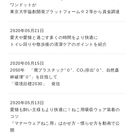
ワンドットが
東京大学協創開発プラットフォーム※２等から資金調達
2020年05月21日
愛犬や愛猫と過ごす多くの時間をより快適に
トイレ回りや散歩後の清潔ケアのポイントを紹介
2020年05月15日
2050年 「廃プラスチック“０”、CO₂排出“０”、自然森
林破壊“０”」を目指して
「環境目標2030」 発信
2020年05月13日
愛猫も飼い主様もより快適に！ねこ用吸収ウェア装着の
コツ
『マナーウェアねこ用』はかせ方・慣らせ方を動画で公
開