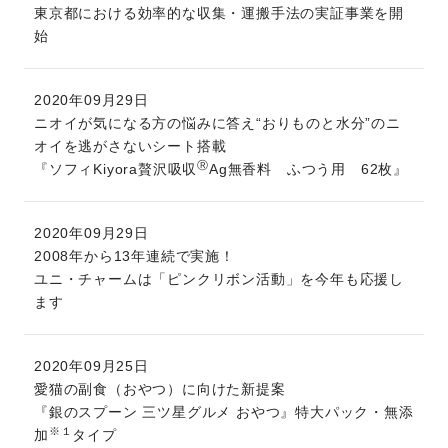
東京都における効率的な収集・運搬手法の実証事業を開
始
2020年09月29日
ニオイが気になる方の悩みに答え“おりものと水分”のニ
オイを逃がさないシート搭載
Ⓡ
『ソフィKiyora贅沢吸収
Ag無香料 ふつう用 62枚』
2020年09月29日
2008年から13年連続で実施！
ユニ・チャームは「ピンクリボン活動」を今年も応援し
ます
2020年09月25日
愛猫の副食（おやつ）に向けた新提案
『銀のスプーン 三ツ星グルメ おやつ』特大パック・無添
※１
加
タイプ