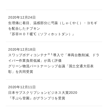
2020年12月24日
生理痛に着目、温感部分に芍薬（しゃくやく）・ヨモギ
を配合したナプキン
『苏菲ＨＯＴ暖℃（ソフィホットダン）』
2020年12月18日
※１
スワップボディコンテナ
導入で「車両台数削減、ドラ
イバー作業負荷低減」が高く評価
グリーン物流パートナーシップ会議「国土交通大臣表
彰」を共同受賞
2020年12月11日
日本サブスクリプションビジネス大賞2020
『手ぶら登園』がグランプリを受賞