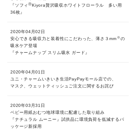
Ⓡ
『ソフィ
Kiyora贅沢吸収ホワイトフローラル 多い用
36枚』
2020年04月02日
※
安心できる吸収力と装着性にこだわった、薄さ３mm
の
吸水ケア登場
『チャームナップ スリム吸水 ガード』
2020年04月01日
ユニ・チャームいきいき生活PayPayモール店での、
マスク、ウェットティッシュご注文に関するお詫び
2020年03月31日
ベビー用紙おむつ地球環境に配慮した取り組み
『ナチュラル ムーニー』試供品に環境負荷を低減するパ
ッケージ新採用