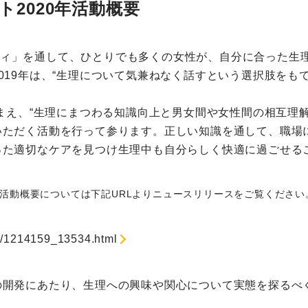
クト2020年活動概要
「ソフィ」を通して、ひとりでも多くの女性が、自分に合った
019年は、“生理について気兼ねなく話すという選択肢をも
踏まえ、“生理にまつわる知識向上と男女間や女性間の相互理
いただく活動を行って参ります。正しい知識を通して、職場
った適切なケアを見つけ生理中も自分らしく快適に過ごせる
おける活動概要については下記URLよりニュースリリースをご覧ください
0/1214159_13534.html
開発にあたり、生理への興味や関心について実態を探るべく、