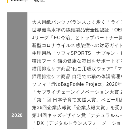
大人用紙パンツ バランスよく歩く「ライフ
世界最高水準の繊維製品安全性認証「OEKO-T
Jリーグ「FC今治」とトップパートナー契約
新型コロナウイルス感染症への対応ガイドラ
生理用品「ソフィSPORTS」ナプキン・躍
猫用フード 猫の健康な毎日をサポートする「Al
猫用排泄ケア商品“ねこ用吸収ウェア”「マ
猫用排泄ケア商品 自宅での猫の体調管理を
ソフィ「#NoBagForMe Project」2020年始
「サプライチェーンイノベーション大賞 202
「第１回 日本子育て支援大賞」ベビー用紙
第36回企業広報賞「企業広報大賞」を受賞
2020
第14回キッズデザイン賞「ナチュラルムー
「DX（デジタルトランスフォーメーション）