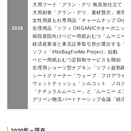
犬用フード「グラン・デリ 無添加仕立て 国
犬用副食「グラン・デリ 素材贅沢」発売
女性用尿もれ専用品「チャームナップ Organic 
2019
生理用品「ソフィ ORGANIC®オーガニッ
病院産院向けベビー用紙おむつ「ムーニー 
経済産業省と東京証券取引所が選出する「攻め
ソフィ「#NoBagForMe Project」始動
ベビー用紙おむつ定額制サービスを開始
生理用ショーツ型ナプキン「ソフィ超熟睡シ
シートクリーナー「ウェーブ フロアワイパ
ウェットティッシュ「シルコット ノロクリ
「ナチュラルムーニー」と「ムーニー エアフ
グリーン物流パートナーシップ会議「経済産
2020年～現在