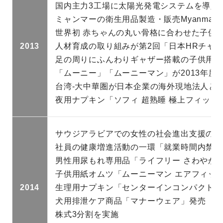
国内主力3工場に太陽光発電システムを導入
ミャンマーの衛生用品製造・販売Myanmar Care 
世界初 赤ちゃんの丸い骨格に合わせた子供
2013
人材育成の取り組みが第2回「日本HRチャレ
足の周りにふんわりギャザー搭載の子供用紙
「ムーニー」「ムーニーマン」が2013年度「
台湾-大中華圏が日本企業の海外現地法人として初と
夜用ナプキン「ソフィ 超熟睡 極上フィット
サウジアラビアでの女性の社会進出支援の取
社員の健康増進活動の一環「就業時間内禁煙
男性用尿もれ専用品「ライフリー さわやかパ
子供用紙オムツ「ムーニーマン エアフィット
2014
生理用ナプキン「センターインコンパクト 
犬用排泄ケア商品「マナーウェア」発売
株式3分割を実施