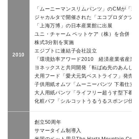
「ムーニーマンスリムパンツ」のCMが「環
ジャカルタで開催された「エコプロダクツ国
「上海万博」の日本産業館に出展
ユニ・チャーム ペットケア（株）を合併
株式3分割を実施
エジプトに連結子会社設立
2010
「環境効率アワード2010 経済産業省産業
ヨネックスと共同開発「転ばぬ先のあんしん
犬用フード「愛犬元気ベストライフ」発売
子供用紙オムツ「ムーニーパンツ 下着仕立
大人用紙パンツ「ライフリー超うす型下着感
化粧パフ「シルコットうるうるスポンジ仕立
創立50周年
サマータイム制導入
米国のペット用品The Hartz Mountain C