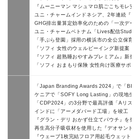
『ムーニーマン マシュマロ肌ごこちモレ安
ユニ・チャームインドネシア、2年連続『MamyPok
GHG排出量算定効率化のための「一次デー
ユニ・チャームベトナム「Lives配信Studi
「手ぶら登園」採用の横浜市の全公立保育園
「ソフィ 女性のウェルビーイング新提案 『
『ソフィ 超熟睡おやすみプレミアム』新発
「ソフィ おまもり保険 女性向け医療サポー
「Japan Branding Awards 2024」で「
ケニアで「SOFY Long Lasting」の現地生
「CDP2024」の3分野で最高評価「Aリス
インドに「アーメダバード工場」を竣工
『グラン・デリ おかず仕立てパウチ』を発
再生高分子吸収材を使用した『デオサンド 香
『ウェーブ1枚完結フロア用起毛ウェットシ