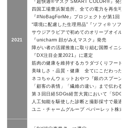
『超快適®マスク SMART COLOR®』発売
四国工場豊浜製造所、全ての電力を再生可能
『#NoBagForMe』プロジェクトが第1回 Int
“環境に配慮した生理用品”『ソフィ® ソフ
サウジアラビアで初めてのオリーブオイル配合おむ
2021
『unicharm 顔がみえマスク』発売
障がい者の活躍推進に取り組む国際イニシアティブ「
『DX注目企業2021』に選定
筋肉の健康を維持するカラダづくりフード『 Phy
美味しさ・品質・健康 全てにこだわったプレミアム
ネコちゃんウェットおやつ『銀のスプーン 三ッ
「顧客の表情」「繊維の違い」まで伝わる「
第３回日経SDGs経営大賞において「SDGs
人工知能を駆使した診断と撮影採寸で最適な
ユニ・チャームグループ ペパーレット株式