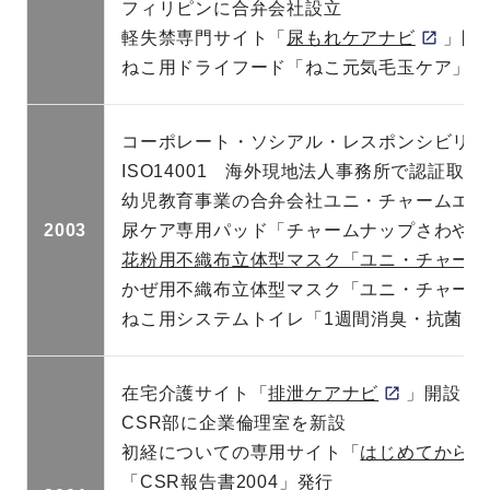
フィリピンに合弁会社設立
軽失禁専門サイト「
尿もれケアナビ
」開
ねこ用ドライフード「ねこ元気毛玉ケア」発
コーポレート・ソシアル・レスポンシビリテ
ISO14001 海外現地法人事務所で認証取得
幼児教育事業の合弁会社ユニ・チャームエデ
2003
尿ケア専用パッド「チャームナップさわやか
花粉用不織布立体型マスク「ユニ・チャーム
かぜ用不織布立体型マスク「ユニ・チャーム
ねこ用システムトイレ「1週間消臭・抗菌デ
在宅介護サイト「
排泄ケアナビ
」開設
CSR部に企業倫理室を新設
初経についての専用サイト「
はじめてからだナビ 
「CSR報告書2004」発行