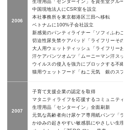
生理用品「センターイン」を資生堂グループ
中国現地法人にCSR室を設立
本社事務所を東京都港区三田へ移転
2006
ベトナムに100%子会社設立
新感覚のパンティライナー「ソフィふわごこ
切迫性尿失禁ケアパッド「ライフリーその瞬
大人用ウェットティッシュ「ライフリーおし
汗ケアパンツオムツ「ムーニーマン汗スッキ
ウイルスの侵入を強力にブロックする不織布
猫用ウェットフード「ねこ元気 銀のスプー
子育て支援企業の認定を取得
マタニティライフを応援するコミュニティサ
生理用品「センターイン」全面刷新
2007
元気な高齢者向け尿ケア専用紙パンツ「ライ
かゆみの起きやすい敏感肌にやさしい生理用