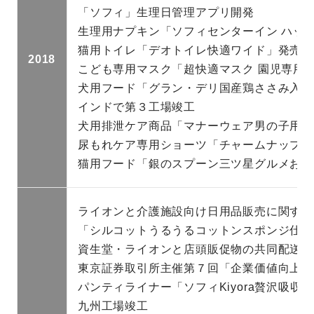
「ソフィ」生理日管理アプリ開発
生理用ナプキン「ソフィセンターイン ハッ
猫用トイレ「デオトイレ快適ワイド」発売
2018
こども専用マスク「超快適マスク 園児専用
犬用フード「グラン・デリ国産鶏ささみ入り
インドで第３工場竣工
犬用排泄ケア商品「マナーウェア男の子用迷
尿もれケア専用ショーツ「チャームナップ 
猫用フード「銀のスプーン三ツ星グルメお魚
ライオンと介護施設向け日用品販売に関する
「シルコットうるうるコットンスポンジ仕立
資生堂・ライオンと店頭販促物の共同配送を
東京証券取引所主催第７回「企業価値向上表
パンティライナー「ソフィKiyora贅沢吸収
九州工場竣工