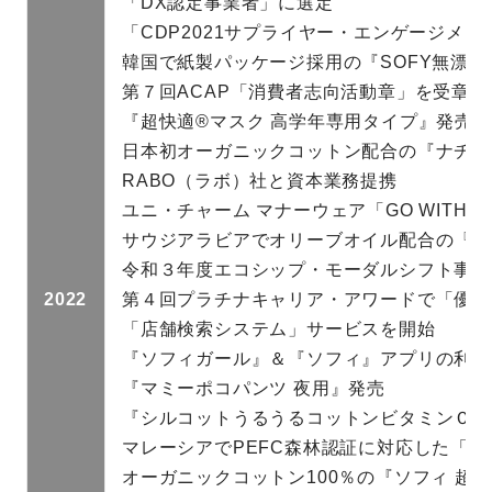
「DX認定事業者」に選定
「CDP2021サプライヤー・エンゲージメ
韓国で紙製パッケージ採用の『SOFY無漂
第７回ACAP「消費者志向活動章」を受章
『超快適®マスク 高学年専用タイプ』発売
日本初オーガニックコットン配合の『ナチュ
RABO（ラボ）社と資本業務提携
ユニ・チャーム マナーウェア「GO WITH 
サウジアラビアでオリーブオイル配合の『SOF
令和３年度エコシップ・モーダルシフト事業
2022
第４回プラチナキャリア・アワードで「優秀
「店舗検索システム」サービスを開始
『ソフィガール』＆『ソフィ』アプリの利用
『マミーポコパンツ 夜用』発売
『シルコットうるうるコットンビタミンＣ 
マレーシアでPEFC森林認証に対応した「C
オーガニックコットン100％の『ソフィ 超熟睡