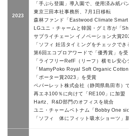
「手ぶら登園」導入園で、使用済み紙パンツ
東京三田本社事務所、7月1日移転
2023
森林ファンド「Eastwood Climate Smart Fo
LGユニ・チャームと韓国・グミ市が「Share P
サプライチェーン イノベーション大賞202
「ソフィ 妊活タイミングをチェックできる
第6回エコプロアワードで「優秀賞」を受賞
「ライフリーRefF（リーフ）横モレ安心テ
「MamyPoko Royal Soft Organic
「ポーター賞2023」を受賞
ペパーレット株式会社（静岡県島田市）で竣
再エネ100％に向けて「RE100」に加盟
Hartz、R&D部門のオフィスを統合
ユニ・チャームベトナム「Bobby One side O
「ソフィ 体にフィット吸水ショーツ」新発