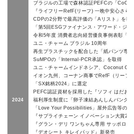
ブラジルの工場で森林認証PEFCの「CoC
『ライフリーRefF(リーフ) 一晩中安心さ
CDPの2分野で最高評価の「Aリスト」を獲
「第5回ESGファイナンス・アワード・ジ
令和5年度 消費者志向経営優良事例表彰「
ユニ・チャーム ブラジル 10周年
再生プラスチックを配合した「紙パンツ専用
SuMPOの「Internal-PCR承認」を取得
ユニ・チャームインドネシア、Coconut Oil配合『 
イオン九州、コーナン商事でRefF（リーフ
「SX銘柄2024」に選定
PEFC認証資材を採用した『ソフィ はだおも
2024
福利厚生制度に「卵子凍結あんしんバンク™
「Love Your Possibilities」屋外広告
『サプライチェーン イノベーション大賞20
『グラン・デリ ワンちゃん専用 サッポロポ
『デオシート キレイパッド』新発売