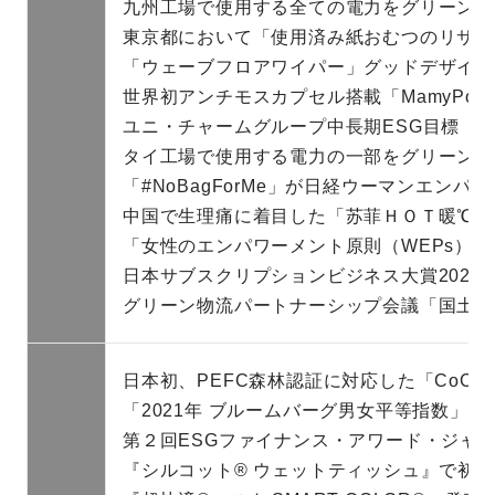
九州工場で使用する全ての電力をグリーン電
東京都において「使用済み紙おむつのリサイ
「ウェーブフロアワイパー」グッドデザイン
世界初アンチモスカプセル搭載「MamyPoko E
ユニ・チャームグループ中長期ESG目標「Kyo-sei
タイ工場で使用する電力の一部をグリーン電
「#NoBagForMe」が日経ウーマンエンパ
中国で生理痛に着目した「苏菲ＨＯＴ暖℃（
「女性のエンパワーメント原則（WEPs）」
日本サブスクリプションビジネス大賞2020
グリーン物流パートナーシップ会議「国土交
日本初、PEFC森林認証に対応した「CoC
「2021年 ブルームバーグ男女平等指数」に
第２回ESGファイナンス・アワード・ジャ
『シルコット® ウェットティッシュ』で初