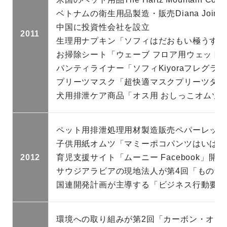
ベトナムの衛生用品製造・販売Diana Joint S
中国に投資性会社を設立
2011
生理用ナプキン「ソフィはだおもい極うすス
お掃除シート「ウェーブ フロア用ウェット
パンティライナー「ソフィKiyoraフレグラ
プリーツマスク「超快適マスクプリーツタイ
犬用排泄ケア商品「オス用 おしっこオムツ
ペット用排泄処理用材製造販売ペパーレット
子供用紙オムツ「マミーポコパンツはいはい
2012
育児支援サイト「ムーニー Facebook」開設
サウジアラビアの現地法人が第4回「ものづ
国連開発計画が主導する「ビジネス行動要請
環境への取り組みが第2回「カーボン・オフ