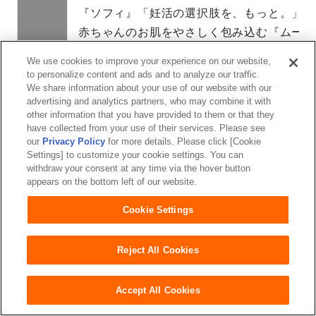
『ソフィ』「妊活の選択肢を、もっと。」プ
赤ちゃんのお肌をやさしく包み込む『ムーニ
「再生パルプ」を活用した教材用紙粘土『リ
We use cookies to improve your experience on our website,
2025
全国発明表彰 パルプを再生する技術で 「朝
to personalize content and ads and to analyze our traffic.
We share information about your use of our website with our
ユニ・チャーム インドネシアと王子HDが
advertising and analytics partners, who may combine it with
中国の3工場でPEFC森林認証の「CoC認証
other information that you have provided to them or that they
「Sustainable Japan Award2025」 
have collected from your use of their services. Please see
our
Privacy Policy
for more details. Please click [Cookie
ズボンを脱がずに交換できる『ソフィおでか
Settings] to customize your cookie settings. You can
『unicharm SMART COLOR My Pa
withdraw your consent at any time via the hover button
appears on the bottom left of our website.
『ライフリー 下着の感覚Premium 極上の
生理用品の常備化に向けた『どこでもソフィ
Cookie Settings
疲労回復をサポートする『ソフィBe 超熟睡
『ソフィ 経血で鉄不足チェックできるキッ
Reject All Cookies
使用済み紙パンツ（紙おむつ）リサイクル新
Accept All Cookies