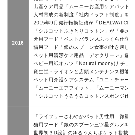
出産ケア用品「ムーニーお産用ケアパッド」
人材育成の新制度「社内ドラフト制度」を導
2015年9月発行転換社債が「DEALWATCHAW
「シルコットふきとりコットン」が「＠cos
犬用フード「ベストバランスふっくら仕立て
2016
猫用フード「銀のスプーン食事の吐き戻し軽
ペット用清潔ケア用品「デオクリーン」森の
ベビー用紙オムツ「Natural moony(ナ
資生堂・ライオンと店頭メンテナンス機能な
ペット用介護ケアシステム「ユニ・チャーム
「ムーニーエアフィット」「ムーニーマンエ
「シルコットうるうるコットンスポンジ仕立て
「ライフリーさわやかパッド男性用 微量」が
猫用フード「銀のスプーン三ツ星グルメ4種
世界初３D設計のゆるうんちポケット搭載の