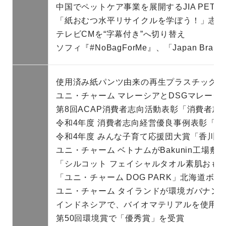
中国でペットケア事業を展開するJIA PET
「紙おむつ水平リサイクルを学ぼう！」志布
テレビCMを“字幕付き”へ切り替え
ソフィ『#NoBagForMe』、「Japan Brandi
使用済み紙パンツ由来の再生プラスチック配
ユニ・チャーム マレーシアとDSGマレーシ
第8回ACAP消費者志向活動表彰「消費者志
令和4年度 消費者志向経営優良事例表彰「
令和4年度 みんな子育て応援団大賞「香川
ユニ・チャーム ベトナムがBakunin工場
「シルコット フェイシャルタオル素肌おも
「ユニ・チャーム DOG PARK」北海道ボ
ユニ・チャーム タイランドが環境ガバナンスに優
インドネシアで、バイオマテリアルを使用「CHARM D
第50回環境賞で「優秀賞」を受賞