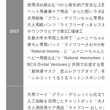
使用済み紙おむつから衛生的で安全な上質パ
ペット用健康ケア用品「からだ想いラボ足腰
犬用副食「グラン・デリワンちゃん専用おっ
大人用紙パンツ「ライフリーすっきりスタイ
2017
サウジアラビアで第3工場竣工
京都大学大学院と共同で「ムーニーちゃんと
便モレ専用パッド「ライフリーさわやか軽い
「Natural moony」と「ムーニーちゃ
ベビー用紙おむつ「Natural moonyma
BCG Dirital Venturesと共同で出資す
「超快適マスク 息ムレクリアタイプ」発売
「シルコットうるうるコットンスポンジ仕立て
犬用フード「グラン・デリふっくら仕立て食
人工知能を活用したチャットボット「大人用お
大人用排泄ケア用品「ライフリー おしりク