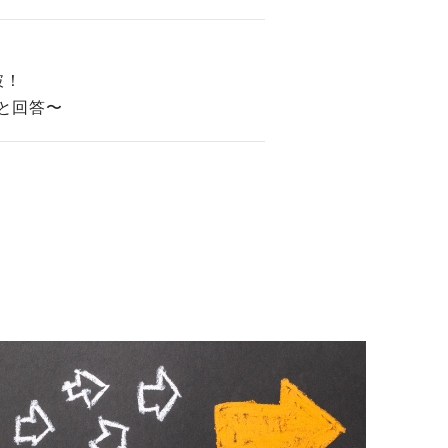
破！
」と回答〜