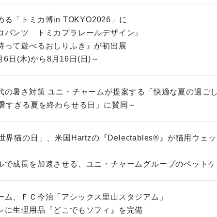
る「トミカ博in TOKYO2026」に
コパンツ トミカプラレールデザイン』
持って遊べるおしりふき』が初出展
月6日(木)から8月16日(日)～
代の暑さ対策 ユニ・チャームが提案する「快適な夏の過ご
「暑すぎる夏を終わらせる日」に賛同～
世界猫の日」、米国Hartzの『Delectables®』が猫用ウ
ルで成長を加速させる、ユニ・チャームグループのペットケ
ーム、ＦＣ今治「アシックス里山スタジアム」
レに生理用品『どこでもソフィ』を完備