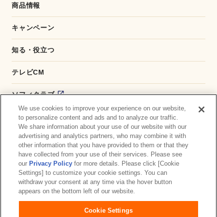
商品情報
キャンペーン
知る・役立つ
テレビCM
ソフィクラブ
We use cookies to improve your experience on our website,
かんたん応募サービス
to personalize content and ads and to analyze our traffic.
We share information about your use of our website with our
advertising and analytics partners, who may combine it with
ダイレクトショップ
other information that you have provided to them or that they
have collected from your use of their services. Please see
商品取扱い店舗検索
our
Privacy Policy
for more details. Please click [Cookie
Settings] to customize your cookie settings. You can
withdraw your consent at any time via the hover button
お問い合わせ
サイトマップ
ウェブサイト利用規約
appears on the bottom left of our website.
公式アカウント コミュニティガイドライン
Cookie Settings