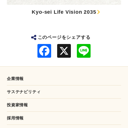
Kyo-sei Life Vision 2035
このページをシェアする
F
L
a
i
c
n
e
e
b
o
o
企業情報
k
サステナビリティ
投資家情報
採用情報