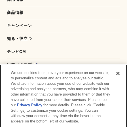
商品情報
キャンペーン
知る・役立つ
テレビCM
ソフィクラブ
We use cookies to improve your experience on our website,
かんたん応募サービス
to personalize content and ads and to analyze our traffic.
We share information about your use of our website with our
advertising and analytics partners, who may combine it with
ダイレクトショップ
other information that you have provided to them or that they
have collected from your use of their services. Please see
商品取扱い店舗検索
our
Privacy Policy
for more details. Please click [Cookie
Settings] to customize your cookie settings. You can
withdraw your consent at any time via the hover button
お問い合わせ
サイトマップ
ウェブサイト利用規約
appears on the bottom left of our website.