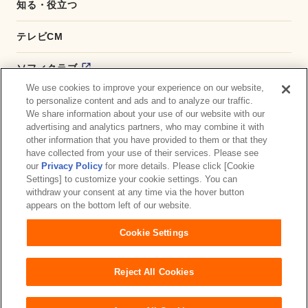
知る・役立つ
テレビCM
ソフィクラブ
We use cookies to improve your experience on our website,
かんたん応募サービス
to personalize content and ads and to analyze our traffic.
We share information about your use of our website with our
advertising and analytics partners, who may combine it with
ダイレクトショップ
other information that you have provided to them or that they
have collected from your use of their services. Please see
商品取扱い店舗検索
our
Privacy Policy
for more details. Please click [Cookie
Settings] to customize your cookie settings. You can
withdraw your consent at any time via the hover button
お問い合わせ
サイトマップ
ウェブサイト利用規約
appears on the bottom left of our website.
公式アカウント コミュニティガイドライン
Cookie Settings
プライバシーポリシー
障がいの表記について
Reject All Cookies