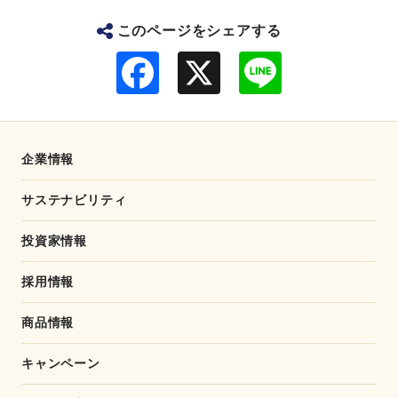
このページをシェアする
F
L
a
i
c
n
e
e
b
o
o
企業情報
k
サステナビリティ
投資家情報
採用情報
商品情報
キャンペーン