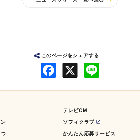
このページをシェアする
F
L
a
i
c
n
e
e
b
o
o
k
テレビCM
ーン
ソフィクラブ
立つ
かんたん応募サービス