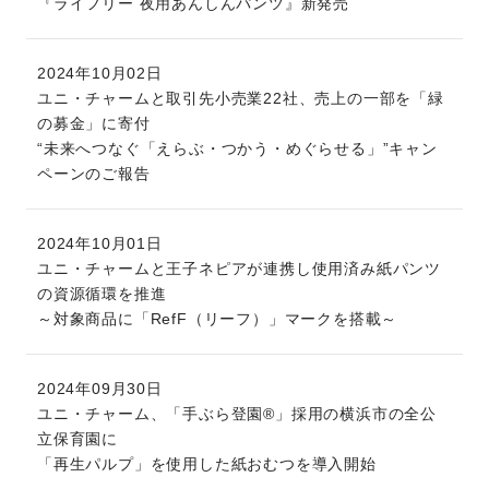
『ライフリー 夜用あんしんパンツ』新発売
2024年10月02日
ユニ・チャームと取引先小売業22社、売上の一部を「緑
の募金」に寄付
“未来へつなぐ「えらぶ・つかう・めぐらせる」”キャン
ペーンのご報告
2024年10月01日
ユニ・チャームと王子ネピアが連携し使用済み紙パンツ
の資源循環を推進
～対象商品に「RefF（リーフ）」マークを搭載～
2024年09月30日
ユニ・チャーム、「手ぶら登園®」採用の横浜市の全公
立保育園に
「再生パルプ」を使用した紙おむつを導入開始