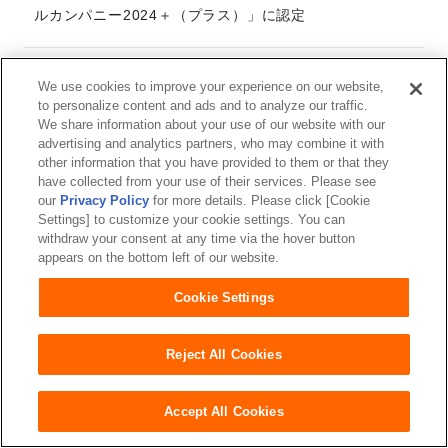
ルカンパニー2024＋（プラス）」に認定
2024年01月25日
We use cookies to improve your experience on our website,
ユニ・チャーム、「令和5年度 東京都スポーツ推進企
to personalize content and ads and to analyze our traffic.
業」の認定獲得
We share information about your use of our website with our
advertising and analytics partners, who may combine it with
other information that you have provided to them or that they
have collected from your use of their services. Please see
2024年01月22日
our
Privacy Policy
for more details. Please click [Cookie
『マナーウェア』から新デザイン発売
Settings] to customize your cookie settings. You can
～愛犬との暮らしをより豊かにするFLAFFY社との共同
withdraw your consent at any time via the hover button
企画～
appears on the bottom left of our website.
Cookie Settings
2024年01月19日
紙パンツ（紙おむつ）からリサイクルした「再生パル
Reject All Cookies
プ」を使用
『ライフリーRefF(リーフ) 一晩中安心さらさらパッドウ
Accept All Cookies
ルトラ』を新発売