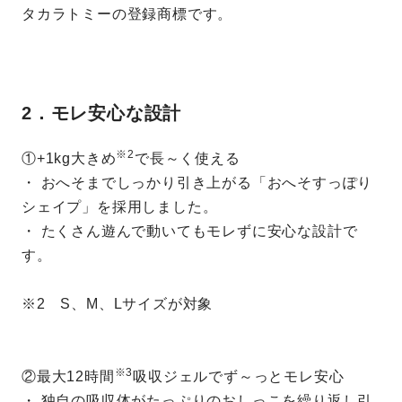
タカラトミーの登録商標です。
2．モレ安心な設計
※2
①+1kg大きめ
で長～く使える
・ おへそまでしっかり引き上がる「おへそすっぽり
シェイプ」を採用しました。
・ たくさん遊んで動いてもモレずに安心な設計で
す。
※2 S、M、Lサイズが対象
※3
②最大12時間
吸収ジェルでず～っとモレ安心
・ 独自の吸収体がたっぷりのおしっこを繰り返し引