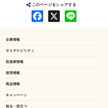
このページをシェアする
F
L
a
i
c
n
e
e
b
o
o
企業情報
k
サステナビリティ
投資家情報
採用情報
商品情報
キャンペーン
知る・役立つ