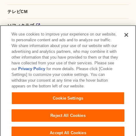
テレビCM
ソフィクラブ
We use cookies to improve your experience on our website,
かんたん応募サービス
to personalize content and ads and to analyze our traffic.
We share information about your use of our website with our
advertising and analytics partners, who may combine it with
ダイレクトショップ
other information that you have provided to them or that they
have collected from your use of their services. Please see
商品取扱い店舗検索
our
Privacy Policy
for more details. Please click [Cookie
Settings] to customize your cookie settings. You can
withdraw your consent at any time via the hover button
お問い合わせ
サイトマップ
ウェブサイト利用規約
appears on the bottom left of our website.
公式アカウント コミュニティガイドライン
Cookie Settings
プライバシーポリシー
障がいの表記について
Reject All Cookies
Accept All Cookies
Copyright© Unicharm Corporation