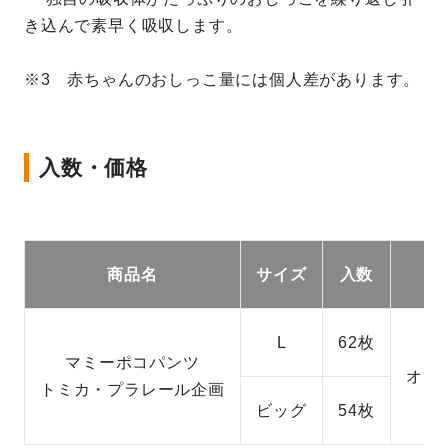
き込んで素早く吸収します。
※3 赤ちゃんのおしっこ量には個人差があります。
入数・価格
商品名
サイズ
入数
L
62枚
マミーポコパンツ
オー
トミカ・プラレール企画
ビッグ
54枚