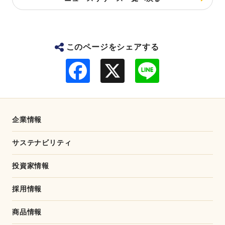
このページをシェアする
F
L
a
i
c
n
e
e
b
o
o
企業情報
k
サステナビリティ
投資家情報
採用情報
商品情報