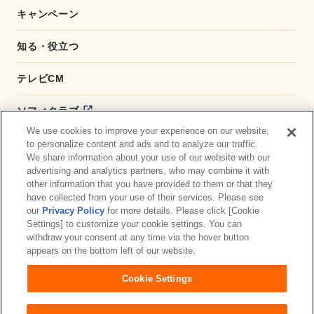
キャンペーン
知る・役立つ
テレビCM
ソフィクラブ
We use cookies to improve your experience on our website,
かんたん応募サービス
to personalize content and ads and to analyze our traffic.
We share information about your use of our website with our
advertising and analytics partners, who may combine it with
ダイレクトショップ
other information that you have provided to them or that they
have collected from your use of their services. Please see
商品取扱い店舗検索
our
Privacy Policy
for more details. Please click [Cookie
Settings] to customize your cookie settings. You can
withdraw your consent at any time via the hover button
お問い合わせ
サイトマップ
ウェブサイト利用規約
appears on the bottom left of our website.
公式アカウント コミュニティガイドライン
Cookie Settings
プライバシーポリシー
障がいの表記について