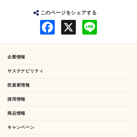
このページをシェアする
F
L
a
i
c
n
e
e
b
o
o
企業情報
k
サステナビリティ
投資家情報
採用情報
商品情報
キャンペーン