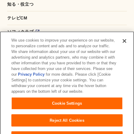
知る・役立つ
テレビCM
ソフィクラブ
We use cookies to improve your experience on our website,
かんたん応募サービス
to personalize content and ads and to analyze our traffic.
We share information about your use of our website with our
advertising and analytics partners, who may combine it with
ダイレクトショップ
other information that you have provided to them or that they
have collected from your use of their services. Please see
商品取扱い店舗検索
our
Privacy Policy
for more details. Please click [Cookie
Settings] to customize your cookie settings. You can
withdraw your consent at any time via the hover button
お問い合わせ
サイトマップ
ウェブサイト利用規約
appears on the bottom left of our website.
公式アカウント コミュニティガイドライン
Cookie Settings
プライバシーポリシー
障がいの表記について
Reject All Cookies