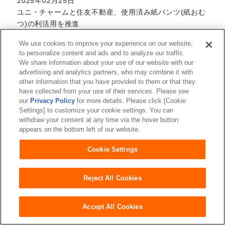
2025年02月25日
ユニ・チャームと住友不動産、使用済み紙パンツ(紙おむ
つ)の利活用を推進
「再生パルプ」活用のトイレットペーパーを大規模オフ
We use cookies to improve your experience on our website,
ィスビルに導入
to personalize content and ads and to analyze our traffic.
We share information about your use of our website with our
advertising and analytics partners, who may combine it with
2025年02月21日
other information that you have provided to them or that they
3種類のおいしさを一度に味わえる猫用ドライおやつ
have collected from your use of their services. Please see
our
Privacy Policy
for more details. Please click [Cookie
「銀のスプーン かつお節チップinクッキー」新発売
Settings] to customize your cookie settings. You can
withdraw your consent at any time via the hover button
appears on the bottom left of our website.
2025年02月21日
適切なサイズ選びと正しいマスクの装着で花粉・微小粒
Cookie Settings
子の遮断効果を検証
Reject All Cookies
2025年02月21日
機構改革・人事異動のお知らせ
Accept All Cookies