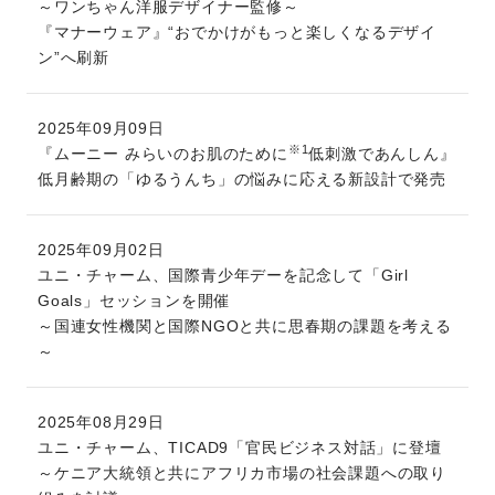
～ワンちゃん洋服デザイナー監修～
『マナーウェア』“おでかけがもっと楽しくなるデザイ
ン”へ刷新
2025年09月09日
※1
『ムーニー みらいのお肌のために
低刺激であんしん』
低月齢期の「ゆるうんち」の悩みに応える新設計で発売
2025年09月02日
ユニ・チャーム、国際青少年デーを記念して「Girl
Goals」セッションを開催
～国連女性機関と国際NGOと共に思春期の課題を考える
～
2025年08月29日
ユニ・チャーム、TICAD9「官民ビジネス対話」に登壇
～ケニア大統領と共にアフリカ市場の社会課題への取り