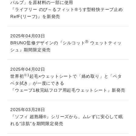
パルプ」を原材料の一部に使用
『ライフリー のび～るフィット®うす型軽快テープ止め
RefF(リーフ)』を新発売
2025年04月03日
Ⓡ
BRUNO監修デザインの『シルコット
ウェットティッ
シュ』期間限定発売
2025年04月02日
※1
世界初
起毛×ウェットシートで「絡め取り」と「ベタ
ベタ拭き」が一度にできる
『ウェーブ1枚完結フロア用起毛ウェットシート』新発売
2025年03月28日
『ソフィ 超熟睡®』シリーズから、ムレずに安心して眠
れる“涼肌”を期間限定発売