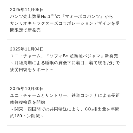
2025年11月05日
※1
パンツ売上数量No.1
の『マミーポコパンツ』から
サンリオキャラクターズコラボレーションデザインを期
間限定で新発売
2025年11月04日
ユニ・チャーム、『ソフィBe 超熟睡パジャマ』新発売
～月経周期による睡眠の質低下に着目、着て寝るだけで
疲労回復をサポート～
2025年10月30日
ユニ・チャームとサントリー、鉄道コンテナによる長距
離往復輸送を開始
～関東・四国間での共同輸送により、CO₂排出量を年間
約180トン削減～