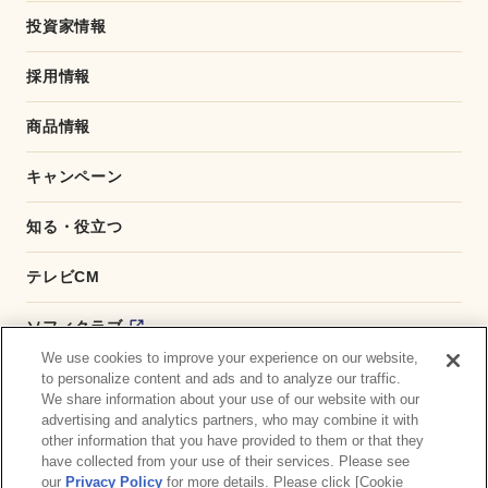
投資家情報
採用情報
商品情報
キャンペーン
知る・役立つ
テレビCM
ソフィクラブ
We use cookies to improve your experience on our website,
かんたん応募サービス
to personalize content and ads and to analyze our traffic.
We share information about your use of our website with our
advertising and analytics partners, who may combine it with
ダイレクトショップ
other information that you have provided to them or that they
have collected from your use of their services. Please see
商品取扱い店舗検索
our
Privacy Policy
for more details. Please click [Cookie