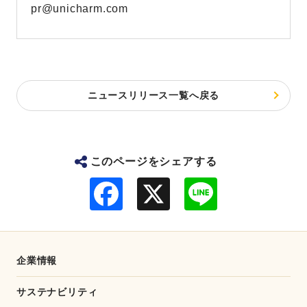
pr@unicharm.com
ニュースリリース一覧へ戻る
このページをシェアする
F
L
a
i
c
n
e
e
b
o
o
企業情報
k
サステナビリティ