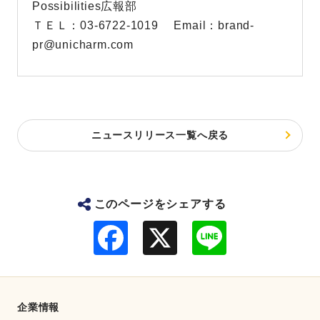
Possibilities広報部
ＴＥＬ：03-6722-1019 Email：brand-
pr@unicharm.com
ニュースリリース一覧へ戻る
このページをシェアする
F
L
a
i
c
n
e
e
b
o
o
企業情報
k