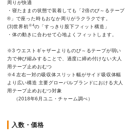
周りが快適
・寝たままの状態で装着しても「2倍のび～るテープ
®」で座った時もおなか周りがラクラクです。
※4
(3)世界初
の「すっきり股下フィット構造」
・体の動きに合わせて心地よくフィットします。
※3 ウエストギャザーよりものび～るテープが弱い
力で伸び縮みすることで、過度に締め付けない大人
用テープ止めおむつ
※4 左右一対の吸収体スリット幅がサイド吸収体幅
より広い構造 主要グローバルブランドにおける大人
用テープ止めおむつ対象
（2018年6月ユニ・チャーム調べ）
入数・価格