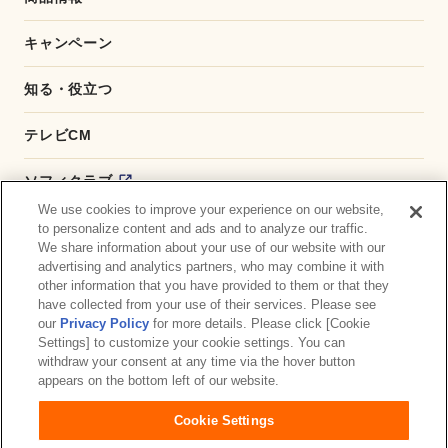
キャンペーン
知る・役立つ
テレビCM
ソフィクラブ
We use cookies to improve your experience on our website,
かんたん応募サービス
to personalize content and ads and to analyze our traffic.
We share information about your use of our website with our
advertising and analytics partners, who may combine it with
ダイレクトショップ
other information that you have provided to them or that they
have collected from your use of their services. Please see
商品取扱い店舗検索
our
Privacy Policy
for more details. Please click [Cookie
Settings] to customize your cookie settings. You can
withdraw your consent at any time via the hover button
お問い合わせ
サイトマップ
ウェブサイト利用規約
appears on the bottom left of our website.
公式アカウント コミュニティガイドライン
Cookie Settings
プライバシーポリシー
障がいの表記について