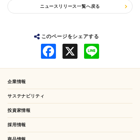
ニュースリリース一覧へ戻る
このページをシェアする
F
L
a
i
c
n
e
e
b
o
o
企業情報
k
サステナビリティ
投資家情報
採用情報
商品情報