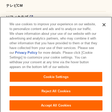
テレビCM
ソフィクラブ
We use cookies to improve your experience on our website,
かんたん応募サービス
to personalize content and ads and to analyze our traffic.
We share information about your use of our website with our
advertising and analytics partners, who may combine it with
ダイレクトショップ
other information that you have provided to them or that they
have collected from your use of their services. Please see
商品取扱い店舗検索
our
Privacy Policy
for more details. Please click [Cookie
Settings] to customize your cookie settings. You can
withdraw your consent at any time via the hover button
お問い合わせ
サイトマップ
ウェブサイト利用規約
appears on the bottom left of our website.
公式アカウント コミュニティガイドライン
Cookie Settings
プライバシーポリシー
障がいの表記について
Reject All Cookies
Accept All Cookies
Copyright© Unicharm Corporation