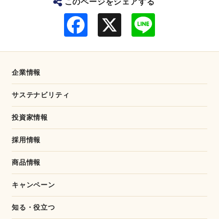
このページをシェアする
F
L
a
i
c
n
e
e
b
o
o
企業情報
k
サステナビリティ
投資家情報
採用情報
商品情報
キャンペーン
知る・役立つ