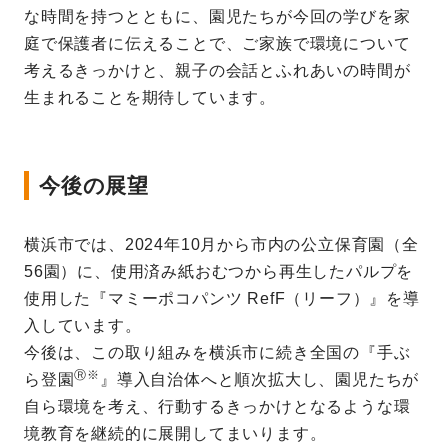
な時間を持つとともに、園児たちが今回の学びを家
庭で保護者に伝えることで、ご家族で環境について
考えるきっかけと、親子の会話とふれあいの時間が
生まれることを期待しています。
今後の展望
横浜市では、2024年10月から市内の公立保育園（全
56園）に、使用済み紙おむつから再生したパルプを
使用した『マミーポコパンツ RefF（リーフ）』を導
入しています。
今後は、この取り組みを横浜市に続き全国の『手ぶ
Ⓡ※
ら登園
』導入自治体へと順次拡大し、園児たちが
自ら環境を考え、行動するきっかけとなるような環
境教育を継続的に展開してまいります。