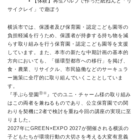
• 【体験】再生パルプで作った紙ねんど「リ
サイクレイ」で遊ぼう
横浜市では、保護者及び保育園・認定こども園等の
負担軽減を行うため、保護者が持参する持ち物を減
らす取り組みを行う保育園・認定こども園等を支援
しています。また、本市の新たな中期計画の基本的
方向においても、「循環型都市への移行」を掲げ、
食・農業、リサイクル、市民協働などのサーキュラ
ー施策に全庁的に取り組んでいくこととしていま
す。
Ⓡ※
『手ぶら登園
』
でのユニ・チャーム様の取り組み
はこの両者を兼ねるものであり、公立保育園での関
わりを契機に2者で検討を重ね今回の講座の実現に至
りました。
2027年にGREEN×EXPO 2027が開催される横浜の
子どもたちが環境行動の大切さを考える大変有意義