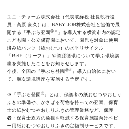
ユニ・チャーム株式会社（代表取締役 社長執行役
員：高原 豪久）は、BABY JOB株式会社と協働で展
Ⓡ※
開する『手ぶら登園
』を導入する横浜市内の認定
こども園・公立保育園において、園児を対象に使用
済み紙パンツ（紙おむつ）の水平リサイクル
「RefF（リーフ）」や資源循環について学ぶ環境講
座を実施したことをお知らせします。
Ⓡ※
今後、全国の『手ぶら登園
』導入自治体におい
て、順次環境講座を実施する予定です。
Ⓡ
※『手ぶら登園
』とは、保護者の紙おむつやおしり
ふきの準備や、かさばる荷物を持っての登園、保育
士の紙おむつやおしりふきの管理業務など、保護
者・保育士双方の負担を軽減する保育施設向けベビ
ー用紙おむつやおしりふきの定額制サービスです。