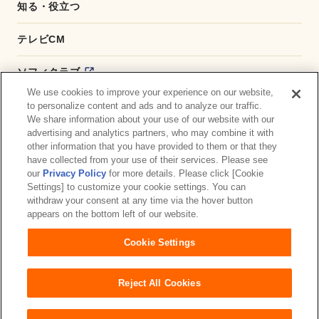
知る・役立つ
テレビCM
ソフィクラブ
We use cookies to improve your experience on our website,
かんたん応募サービス
to personalize content and ads and to analyze our traffic.
We share information about your use of our website with our
advertising and analytics partners, who may combine it with
ダイレクトショップ
other information that you have provided to them or that they
have collected from your use of their services. Please see
商品取扱い店舗検索
our
Privacy Policy
for more details. Please click [Cookie
Settings] to customize your cookie settings. You can
withdraw your consent at any time via the hover button
お問い合わせ
サイトマップ
ウェブサイト利用規約
appears on the bottom left of our website.
公式アカウント コミュニティガイドライン
Cookie Settings
プライバシーポリシー
障がいの表記について
Reject All Cookies