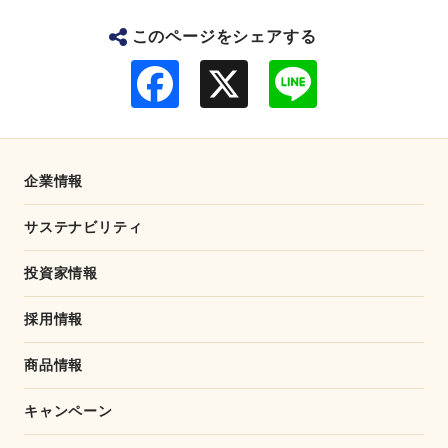
このページをシェアする
F
L
a
i
c
n
e
e
b
o
o
企業情報
k
サステナビリティ
投資家情報
採用情報
商品情報
キャンペーン