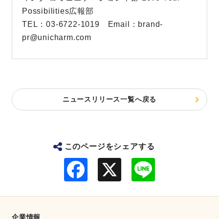
Possibilities広報部
TEL：03-6722-1019 Email：brand-
pr@unicharm.com
ニュースリリース一覧へ戻る
このページをシェアする
F
L
a
i
c
n
e
e
b
o
o
企業情報
k