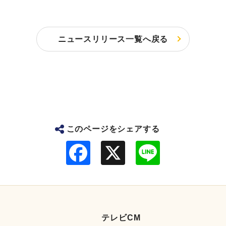
ニュースリリース一覧へ戻る
このページをシェアする
F
L
a
i
c
n
e
e
b
o
o
k
テレビCM