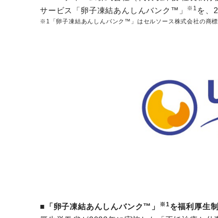
※1
サービス「卵子凍結あんしんバンク™」
を、
※1「卵子凍結あんしんバンク™」はセルソース株式会社の商
※1
■「卵子凍結あんしんバンク™」
を福利厚生