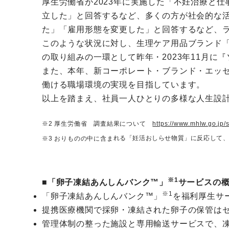
厚生労働省が2023年に実施した「不妊治療と
立した」と回答するなど、多くの方が社会的な
た」「雇用形態を変更した」と回答するなど、
このような状況に対し、生理ケア用品ブランド
の取り組みの一環として昨年・2023年11月に
また、本年、新コーポレート・ブランド・エッセンス「
働ける職場環境の実現を目指しています。
以上を踏まえ、社員一人ひとりの多様な人生設
※2 厚生労働省 調査結果について
https://www.mhlw.go.jp
れる「妊活おしらせ物質」に反応して
※3 おりものの中に含ま
※1
■「卵子凍結あんしんバンク™」
サービスの
※1
「卵子凍結あんしんバンク™」
を福利厚生サ
提携医療機関で採卵・凍結された卵子の保管は
管理体制の整った施設と専用輸送サービスで、