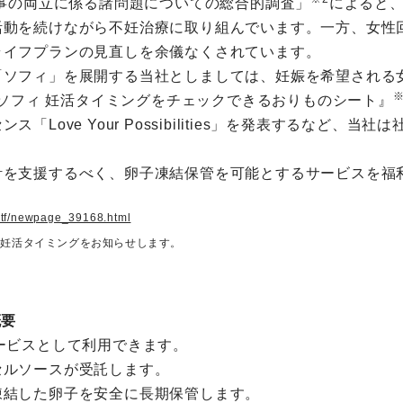
仕事の両立に係る諸問題についての総合的調査」
によると
活動を続けながら不妊治療に取り組んでいます。一方、女性
ライフプランの見直しを余儀なくされています。
「ソフィ」を展開する当社としましては、妊娠を希望される
※
『ソフィ 妊活タイミングをチェックできるおりものシート』
Love Your Possibilities」を発表するなど
計を支援するべく、卵子凍結保管を可能とするサービスを福
/stf/newpage_39168.html
、妊活タイミングをお知らせします。
概要
ービスとして利用できます。
セルソースが受託します。
凍結した卵子を安全に長期保管します。