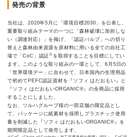
発売の背景
当社は、2020年5月に「環境目標2030」を公表し、
重要取り組みテーマの一つに「森林破壊に加担しな
い（調達対応）」を掲げ、「認証パルプ」への切り
替えと森林由来資源を原材料に用いる全ての自社工
※
場で「CoC」認証
を取得することを目標にしてい
ます。このような取り組みの一環として、6月5日の
「世界環境デー」に合わせて、日本国内の生理用品
で初めてPEFC認証資材を『ソフィ はだおもい』と
『ソフィ はだおもいORGANIC®』の全商品に採用
することにしました。
なお、ツルハグループ様の一部店舗の限定品とし
て、パッケージに紙素材を採用しプラスチック使用
量を削減した『ソフィ はだおもいORGANIC®』を
期間限定品として発売します。
※CoC（Chain of Custody：加工流通過程の管理）認証： CoC認