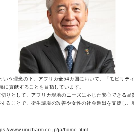
RICA 」という理念の下、アフリカ全54カ国において、「モ
展に貢献することを目指しています。
皮切りとして、アフリカ現地のニーズに応じた安心できる品
築することで、衛生環境の改善や女性の社会進出を支援し、
tps://www.unicharm.co.jp/ja/home.html