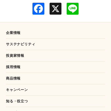
F
L
a
i
c
n
e
e
b
o
o
企業情報
k
サステナビリティ
投資家情報
採用情報
商品情報
キャンペーン
知る・役立つ