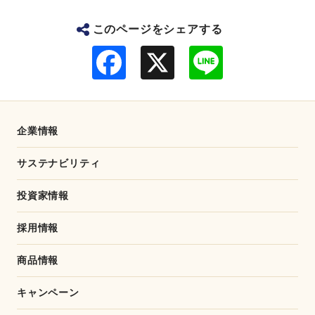
このページをシェアする
F
L
a
i
c
n
e
e
b
o
o
企業情報
k
サステナビリティ
投資家情報
採用情報
商品情報
キャンペーン