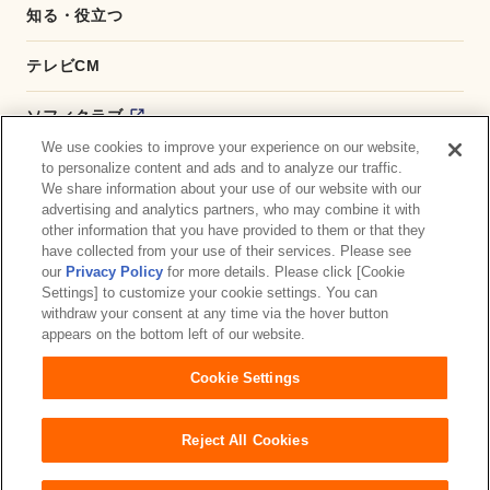
知る・役立つ
テレビCM
ソフィクラブ
We use cookies to improve your experience on our website,
かんたん応募サービス
to personalize content and ads and to analyze our traffic.
We share information about your use of our website with our
advertising and analytics partners, who may combine it with
ダイレクトショップ
other information that you have provided to them or that they
have collected from your use of their services. Please see
商品取扱い店舗検索
our
Privacy Policy
for more details. Please click [Cookie
Settings] to customize your cookie settings. You can
withdraw your consent at any time via the hover button
お問い合わせ
サイトマップ
ウェブサイト利用規約
appears on the bottom left of our website.
公式アカウント コミュニティガイドライン
Cookie Settings
プライバシーポリシー
障がいの表記について
Reject All Cookies