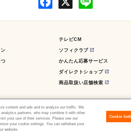
a
i
c
n
e
e
b
o
o
k
テレビCM
ーン
ソフィクラブ
立つ
かんたん応募サービス
ダイレクトショップ
商品取扱い店舗検索
ze content and ads and to analyze our traffic. We
d analytics partners, who may combine it with other
Cookie Sett
from your use of their services. Please see our
tomize your cookie settings. You can withdraw your
Copyright© Unicharm Corporation
ur website.