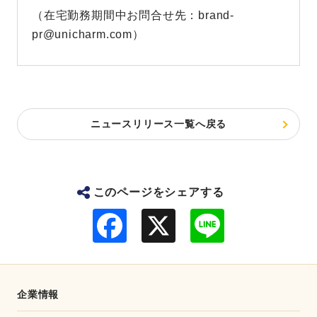
（在宅勤務期間中お問合せ先：brand-
pr@unicharm.com）
ニュースリリース一覧へ戻る
このページをシェアする
F
L
a
i
c
n
e
e
b
o
o
企業情報
k