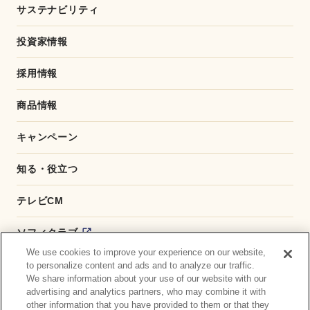
サステナビリティ
投資家情報
採用情報
商品情報
キャンペーン
知る・役立つ
テレビCM
ソフィクラブ
We use cookies to improve your experience on our website,
かんたん応募サービス
to personalize content and ads and to analyze our traffic.
We share information about your use of our website with our
advertising and analytics partners, who may combine it with
ダイレクトショップ
other information that you have provided to them or that they