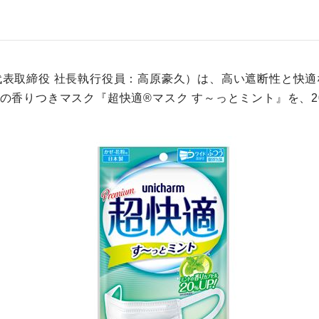
表取締役 社長執行役員：高原豪久）は、高い遮断性と快
の香りつきマスク『超快適®マスク す～っとミント』を、20