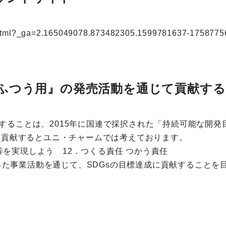
taku.html?_ga=2.165049078.873482305.1599781637-17587
ふつう用』の発売活動を通じて貢献する「S
とは、2015年に国連で採択された「持続可能な開発目標」（SDGs
つに貢献するとユニ・チャームでは考えております。
を実現しよう 12．つくる責任 つかう責任
た事業活動を通じて、SDGsの目標達成に貢献することを