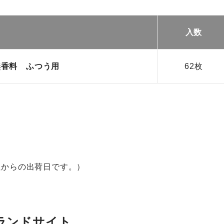
名
入数
無香料 ふつう用
62枚
社からの出荷日です。）
ブランドサイト