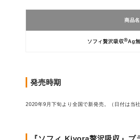
商品
Ⓡ
ソフィ贅沢吸収
Ag
発売時期
2020年9月下旬より全国で新発売。（日付は当
『ソフィ Kiyora贅沢吸収』