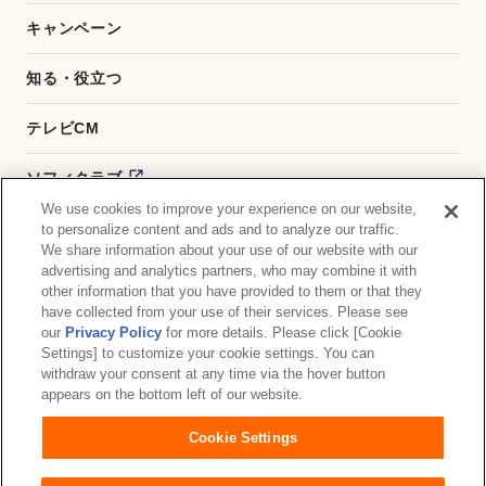
キャンペーン
知る・役立つ
テレビCM
ソフィクラブ
We use cookies to improve your experience on our website,
かんたん応募サービス
to personalize content and ads and to analyze our traffic.
We share information about your use of our website with our
advertising and analytics partners, who may combine it with
ダイレクトショップ
other information that you have provided to them or that they
have collected from your use of their services. Please see
商品取扱い店舗検索
our
Privacy Policy
for more details. Please click [Cookie
Settings] to customize your cookie settings. You can
withdraw your consent at any time via the hover button
お問い合わせ
サイトマップ
ウェブサイト利用規約
appears on the bottom left of our website.
公式アカウント コミュニティガイドライン
Cookie Settings
プライバシーポリシー
障がいの表記について