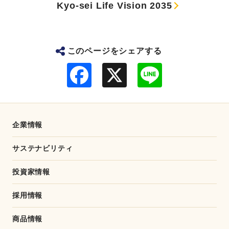
Kyo-sei Life Vision 2035
このページをシェアする
F
L
a
i
c
n
e
e
b
o
o
企業情報
k
サステナビリティ
投資家情報
採用情報
商品情報