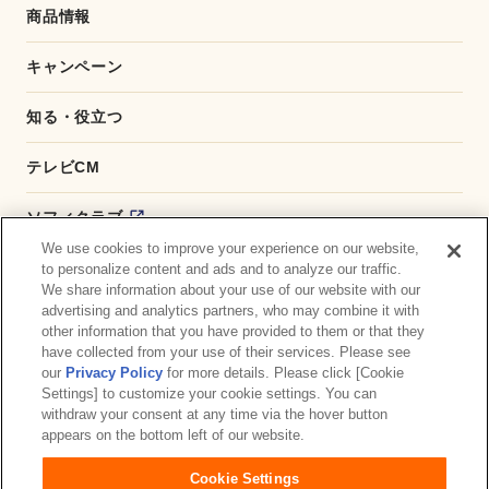
商品情報
キャンペーン
知る・役立つ
テレビCM
ソフィクラブ
We use cookies to improve your experience on our website,
かんたん応募サービス
to personalize content and ads and to analyze our traffic.
We share information about your use of our website with our
advertising and analytics partners, who may combine it with
ダイレクトショップ
other information that you have provided to them or that they
have collected from your use of their services. Please see
商品取扱い店舗検索
our
Privacy Policy
for more details. Please click [Cookie
Settings] to customize your cookie settings. You can
withdraw your consent at any time via the hover button
お問い合わせ
サイトマップ
ウェブサイト利用規約
appears on the bottom left of our website.
公式アカウント コミュニティガイドライン
Cookie Settings