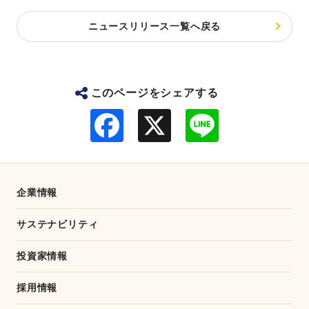
ニュースリリース一覧へ戻る
このページをシェアする
F
L
a
i
c
n
e
e
b
o
o
企業情報
k
サステナビリティ
投資家情報
採用情報