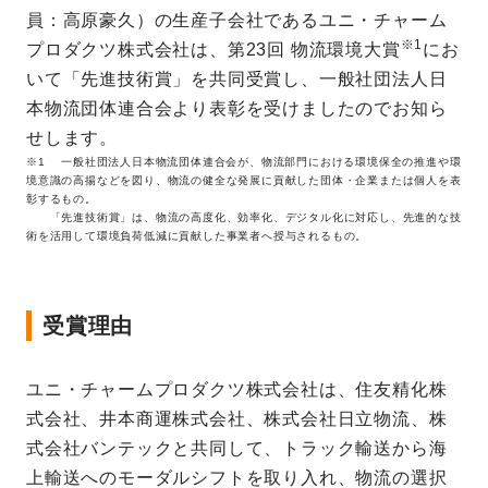
員：高原豪久）の生産子会社であるユニ・チャーム
※1
プロダクツ株式会社は、第23回 物流環境大賞
にお
いて「先進技術賞」を共同受賞し、一般社団法人日
本物流団体連合会より表彰を受けましたのでお知ら
せします。
※1 一般社団法人日本物流団体連合会が、物流部門における環境保全の推進や環
境意識の高揚などを図り、物流の健全な発展に貢献した団体・企業または個人を表
彰するもの。
「先進技術賞」は、物流の高度化、効率化、デジタル化に対応し、先進的な技
術を活用して環境負荷低減に貢献した事業者へ授与されるもの。
受賞理由
ユニ・チャームプロダクツ株式会社は、住友精化株
式会社、井本商運株式会社、株式会社日立物流、株
式会社バンテックと共同して、トラック輸送から海
上輸送へのモーダルシフトを取り入れ、物流の選択