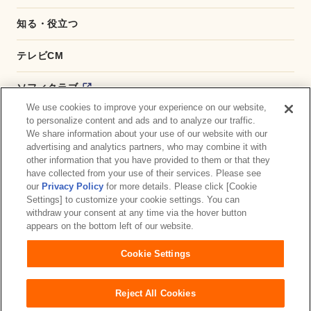
知る・役立つ
テレビCM
ソフィクラブ
We use cookies to improve your experience on our website,
かんたん応募サービス
to personalize content and ads and to analyze our traffic.
We share information about your use of our website with our
advertising and analytics partners, who may combine it with
ダイレクトショップ
other information that you have provided to them or that they
have collected from your use of their services. Please see
商品取扱い店舗検索
our
Privacy Policy
for more details. Please click [Cookie
Settings] to customize your cookie settings. You can
withdraw your consent at any time via the hover button
お問い合わせ
サイトマップ
ウェブサイト利用規約
appears on the bottom left of our website.
公式アカウント コミュニティガイドライン
Cookie Settings
プライバシーポリシー
障がいの表記について
Reject All Cookies