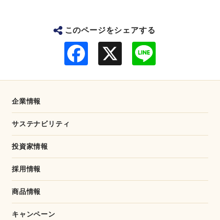
このページをシェアする
F
L
a
i
c
n
e
e
b
o
o
企業情報
k
サステナビリティ
投資家情報
採用情報
商品情報
キャンペーン