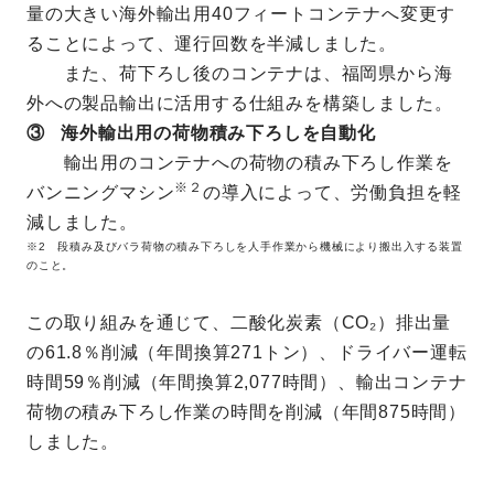
量の大きい海外輸出用40フィートコンテナへ変更す
ることによって、運行回数を半減しました。
また、荷下ろし後のコンテナは、福岡県から海
外への製品輸出に活用する仕組みを構築しました。
③ 海外輸出用の荷物積み下ろしを自動化
輸出用のコンテナへの荷物の積み下ろし作業を
※２
バンニングマシン
の導入によって、労働負担を軽
減しました。
※2 段積み及びバラ荷物の積み下ろしを人手作業から機械により搬出入する装置
のこと。
この取り組みを通じて、二酸化炭素（CO₂）排出量
の61.8％削減（年間換算271トン）、ドライバー運転
時間59％削減（年間換算2,077時間）、輸出コンテナ
荷物の積み下ろし作業の時間を削減（年間875時間）
しました。