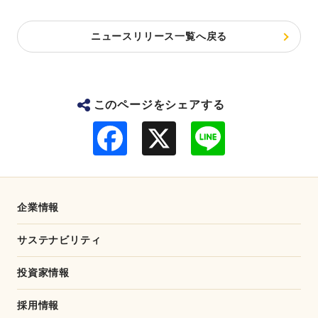
ニュースリリース一覧へ戻る
このページをシェアする
F
L
a
i
c
n
e
e
b
o
o
企業情報
k
サステナビリティ
投資家情報
採用情報