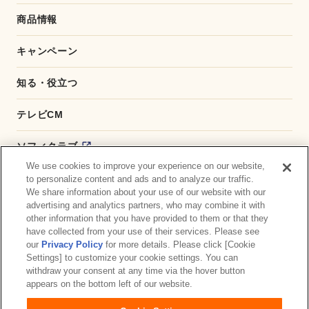
商品情報
キャンペーン
知る・役立つ
テレビCM
ソフィクラブ
We use cookies to improve your experience on our website,
かんたん応募サービス
to personalize content and ads and to analyze our traffic.
We share information about your use of our website with our
advertising and analytics partners, who may combine it with
ダイレクトショップ
other information that you have provided to them or that they
have collected from your use of their services. Please see
商品取扱い店舗検索
our
Privacy Policy
for more details. Please click [Cookie
Settings] to customize your cookie settings. You can
withdraw your consent at any time via the hover button
お問い合わせ
サイトマップ
ウェブサイト利用規約
appears on the bottom left of our website.
公式アカウント コミュニティガイドライン