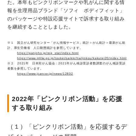
た。本年もピンクリボンマークや乳がんに関する情
報を生理用品ブランド「ソフィ ボディフィット」
のパッケージや特設応援サイトで訴求する取り組み
を継続することとしました。
※１ 国立がん研究センター「がん情報サービス」統計＞がん統計＞最新がん統
計、厚生労働省 人口動態統計を参照しています。
https://ganjoho.jp/reg_stat/index.html
https://www.mhlw.go.jp/toukei/saikin/hw/jinkou/kakutei20/index.html
※２ 2021年 日本対がん協会：2021年がん検診受診者数調査のがん検診受診
者数を参照しています。
https://www.jcancer.jp/news/12832
2022年「ピンクリボン活動」を応援
する取り組み
（１）「ピンクリボン活動」を応援するデ