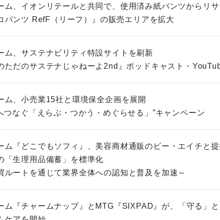
ーム、イオンリテールと共同で、使用済み紙パンツからリサ
コパンツ RefF（リーフ）』の販売エリアを拡大
ーム、サステナビリティ特設サイトを刷新
ただのサステナじゃねーよ2nd』ポッドキャスト・YouTu
ーム、小売業15社と環境保全企画を展開
来へつなぐ「えらぶ・つかう・めぐらせる」”キャンペーン
ーム『どこでもソフィ』、美容商材通販のビー・エイチと提
の「生理用品備蓄」を標準化
買ルートを通じて業界全体への認知と普及を加速～
ーム『チャームナップ』とMTG『SIXPAD』が、「守る」
ムケアを開始