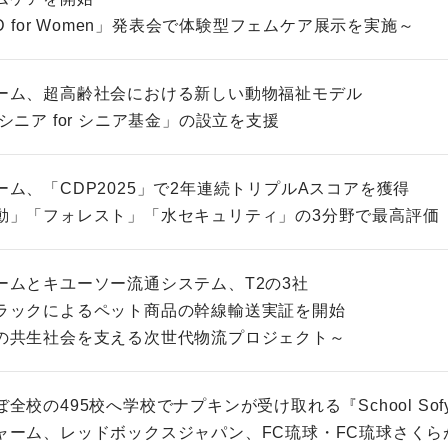
AD for Women」発表会で体験型フェムケア展示を実施～
ーム、超高齢社会における新しい動物福祉モデル
シニア for シニア基金」の設立を支援
ム、「CDP2025」で2年連続トリプルAスコアを獲得
動」「フォレスト」「水セキュリティ」の3分野で最高評価
ームとキユーソー流通システム、T2の3社
ラックによるペット商品の幹線輸送実証を開始
の共生社会を支える次世代物流プロジェクト～
全校の495校へ学校でナプキンが受け取れる『School So
ャーム、レッドボックスジャパン、FC琉球・FC琉球さくら