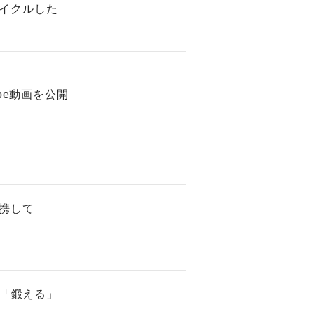
イクルした
be動画を公開
携して
と「鍛える」