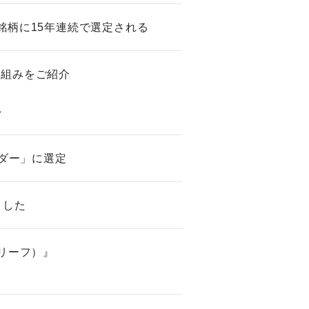
銘柄に15年連続で選定される
り組みをご紹介
～
ーダー」に選定
ました
（リーフ）』