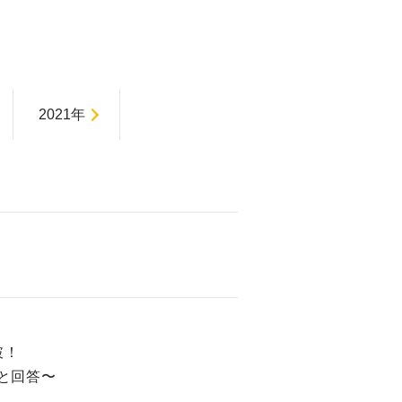
2021年
破！
」と回答〜