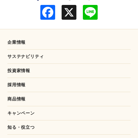
F
L
a
i
c
n
e
e
b
o
o
企業情報
k
サステナビリティ
投資家情報
採用情報
商品情報
キャンペーン
知る・役立つ