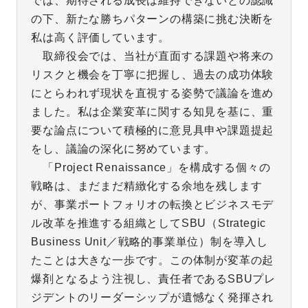
では、期待される成長は維持できないとの認識
の下、新たな勝ちパターンの構築に挑む決断を
私は高く評価しています。
取締役会では、当社が直面する課題や将来の
リスクと機会を丁寧に把握し、過去の成功体験
にとらわれず現状を直視する姿勢で議論を進め
ました。私は企業変革に関する知見を基に、重
要な論点について積極的に意見具申や課題提起
をし、議論の深化に努めています。
「Project Renaissance」を構成する個々の
戦略は、まだまだ精緻化する余地を残します
が、事業ポートフォリオの転換とビジネスモデ
ル改革を推進する組織としてSBU（Strategic
Business Unit／戦略的事業単位）制を導入し
たことは大きな一歩です。この体制が変革の起
爆剤となるよう注視し、責任者であるSBUプレ
ジデントのリーダーシップが遺憾なく発揮され