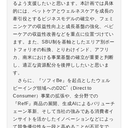
るよう支援したいと思います。本計画では具体
的には、ペットケアとウェルネスケアを成長の
牽引役とするビジネスモデルの確立や、フェミ
ニンケアの収益性向上と成長基盤の強化、ベビ
ーケアの収益性改善などを重点に位置づけてい
ます。また、SBU制を基軸としたエリア別ポー
トフォリオの転換、とりわけインド、アフリ
カ、南米における事業基盤の確立が重要と判断
し、適正な資源配分を後押ししたいと思いま
す。
さらに、『ソフィBe』を起点としたウェル
*
ビーイング領域へのD2C
（Direct to
Consumer）事業の拡張や、全分野での
『RefF』商品の展開、生成AIによるバリューチ
ェーン革新、そして当社の強みである消費者イ
ンサイトを活かしたイノベーションなどによっ
て競争優位性を一段と高めることが不可欠で