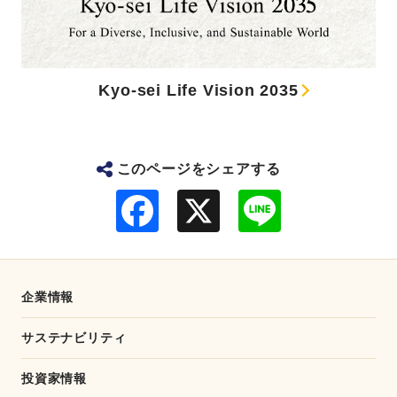
Kyo-sei Life Vision 2035
このページをシェアする
F
L
a
i
c
n
e
e
b
o
o
企業情報
k
サステナビリティ
投資家情報