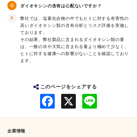
ダイオキシンの含有は心配ないですか？
弊社では、塩素化合物の中でもヒトに対する有害性の
高いダイオキシン類の含有分析とリスク評価を実施し
ております。
その結果、弊社製品に含まれるダイオキシン類の量
は、一般の水や大気に含まれる量より極めて少なく、
ヒトに対する健康への影響がないことを確認しており
ます。
このページをシェアする
F
L
a
i
c
n
e
e
b
o
o
企業情報
k