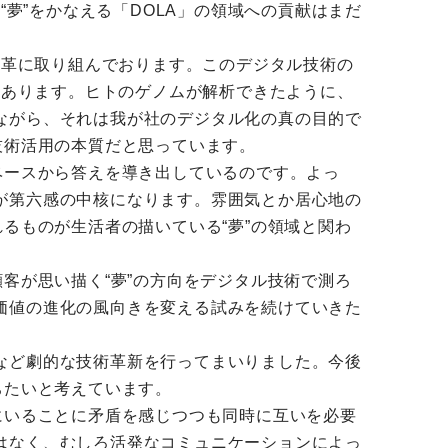
“夢”をかなえる「DOLA」の領域への貢献はまだ
改革に取り組んでおります。このデジタル技術の
にあります。ヒトのゲノムが解析できたように、
ながら、それは我が社のデジタル化の真の目的で
技術活用の本質だと思っています。
ベースから答えを導き出しているのです。よっ
が第六感の中核になります。雰囲気とか居心地の
るものが生活者の描いている“夢”の領域と関わ
客が思い描く“夢”の方向をデジタル技術で測ろ
価値の進化の風向きを変える試みを続けていきた
など劇的な技術革新を行ってまいりました。今後
ちたいと考えています。
にいることに矛盾を感じつつも同時に互いを必要
はなく、むしろ活発なコミュニケーションによっ