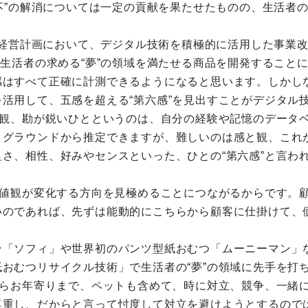
不”の解消については一定の貢献を果たせたものの、生活者の
中期経営計画において、デジタル技術を積極的に活用した事業
、生活者の求める“夢”の領域を満たせる商品を開発すること
感はすべて正確に計測できるようになると思います。しかし
活用して、五感を超える“第六感”を見出すことがデジタル
と観、勘が鋭いひとというのは、自分の経験や記憶のデータ
クグラウンドから推定できますが、難しいのは感と観、これ
さ、相性、好みやセンスといった、ひとの“第六感”と言われ
価値観が変化する方向を見極めることにつながるからです。顧
いのであれば、先ずは能動的にこちらから顧客に仕掛けて、
ン「ソフィ」や世界初のパンツ型紙おむつ「ムーニーマン」
おむつリサイクル技術」で生活者の“夢”の領域に先手を打
からお年寄りまで、ペットも含めて、時に対立、競争、一緒
尊重し、だからと言って忖度して対立を避けようとするので