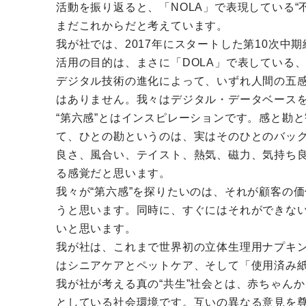
活動を振り返ると、「NOLA」で表現している“
まだこれからだと考えています。
我が社では、2017年にスタートした第10次
活用の目的は、まさに「DOLA」で表している
デジタル技術の進化によって、いずれ人間の五
はありません。我々はデジタル・データベースを
“第六感”とはインスピレーションです。感と勘
て、ひとの勘というのは、実はそのひとのバッ
良さ、風合い、テイスト、熱気、磁力、気持ち良
る感覚だと思います。
我々が“第六感”を探りたいのは、それが顧客の
うと思います。同時に、すぐにはそれができな
いと思います。
我が社は、これまで世界初の立体生理用ナプキ
はシニアケアとペットケア、そして「使用済み紙
我が社が考える真の“共生”社会とは、赤ちゃん
としている社会環境です。互いの異なる意見を