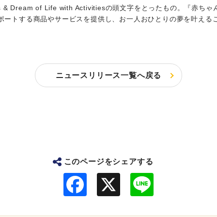
h Activities & Dream of Life with Activitiesの頭
ポートする商品やサービスを提供し、お一人おひとりの夢を叶える
ニュースリリース一覧へ戻る
このページをシェアする
F
L
a
i
c
n
e
e
b
o