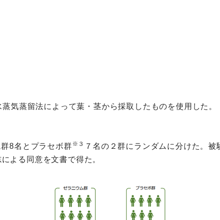
s)の精油は水蒸気蒸留法によって葉・茎から採取したものを使用した。
※３
ウム群8名とプラセボ群
７名の２群にランダムに分けた。被
志による同意を文書で得た。