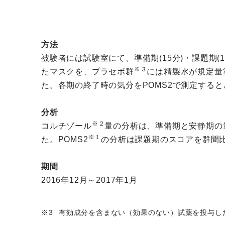
方法
被験者には試験室にて、準備期(15分)・課題期
※３
たマスクを、プラセボ群
には精製水が規定量
た。各期の終了時の気分をPOMS2で測定する
分析
※２
コルチゾール
量の分析は、準備期と安静期の
※１
た。POMS2
の分析は課題期のスコアを群間
期間
2016年12月～2017年1月
有効成分を含まない（効果のない）試薬を投与し