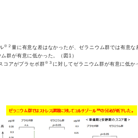
※２
ル
量に有意な差はなかったが、ゼラニウム群では有意な
ウム群が有意に低かった。（図1）
※３
スコアがプラセボ群
に対してゼラニウム群が有意に低か