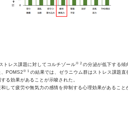
※２
ストレス課題に対してコルチゾール
の分泌が低下する傾
※１
、POMS2
の結果では、ゼラニウム群はストレス課題直
制する効果があることが示唆された。
緩和して疲労や無気力の感情を抑制する心理効果があること