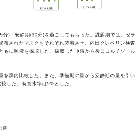
(15分)・安静期(30分)を過ごしてもらった。課題期では
塗布されたマスクをそれぞれ装着させ、内田クレペリン検
とともに唾液を採取した。採取した唾液から後日コルチゾー
量を群内比較した。また、準備期の量から安静期の量を引
比較した。有意水準は5%とした。
た群