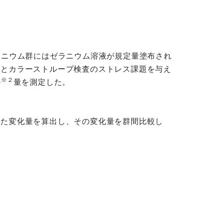
、ゼラニウム群にはゼラニウム溶液が規定量塗布され
査とカラーストループ検査のストレス課題を与え
※２
ル
量を測定した。
いた変化量を算出し、その変化量を群間比較し