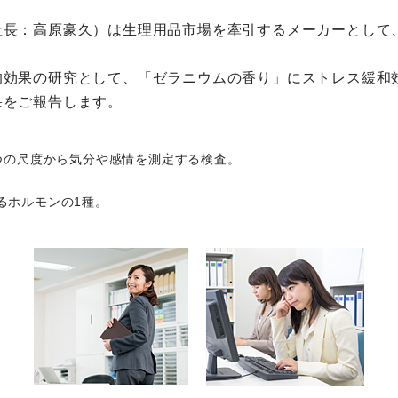
社長：高原豪久）は生理用品市場を牽引するメーカーとして
効果の研究として、「ゼラニウムの香り」にストレス緩和効
果をご報告します。
の６つの尺度から気分や感情を測定する検査。
るホルモンの1種。