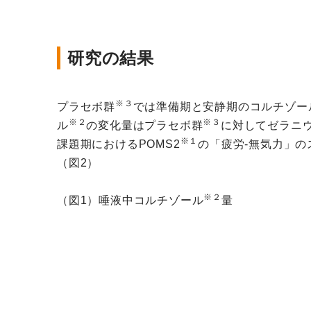
研究の結果
※３
プラセボ群
では準備期と安静期のコルチゾー
※２
※３
ル
の変化量はプラセボ群
に対してゼラニ
※１
課題期におけるPOMS2
の「疲労-無気力」の
（図2）
※２
（図
1
）唾液中コルチゾール
量