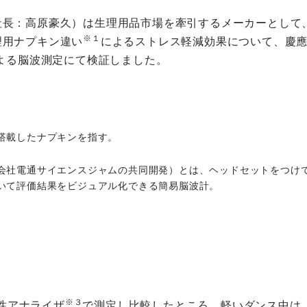
社長：高原豪久）は生理用品市場を牽引するメーカーとして
※１
理用ナプキン違い
によるストレス軽減効果について、慶
よる脳波測定にて検証しました。
搭載したナプキンを指す。
会社電通サイエンスジャムの共同開発）とは、ヘッドセットをつけ
いて評価結果をビジュアル化できる簡易脳波計。
※３
性アナライザ
で測定し比較したところ、軽いダンス中は