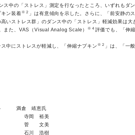
ンス中の「ストレス」測定を行なったところ、いずれもダ
※２
プキン装着
」は有意傾向を示した。さらに、「前安静のス
の高いストレス群」のダンス中の「ストレス」軽減効果は大
※４
AS（Visual Analog Scale）
評価でも、「伸
※２
ス中にストレスが軽減し、「伸縮ナプキン
」は、「一
学科 満倉 靖恵氏
究所 寺岡 裕美
研究所 菅 文美
究所 石川 浩樹