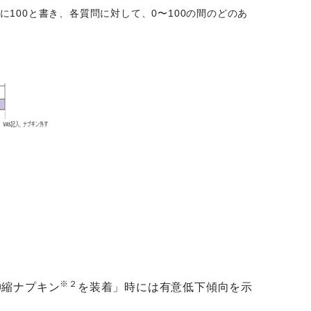
、右端に100と書き、各質問に対して、0〜100の間のどのあ
※２
伸縮ナプキン
を装着」時には有意低下傾向を示