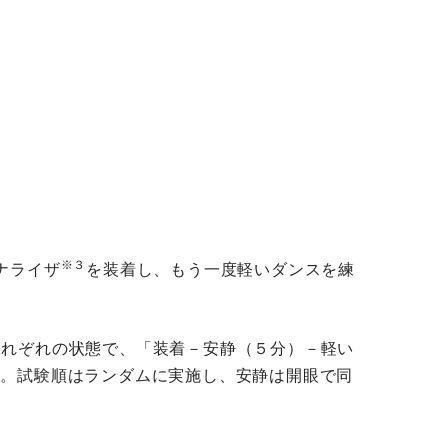
※３
ナライザ
を装着し、もう一度軽いダンスを練
それぞれの状態で、「装着－安静（５分）－軽い
た。試験順はランダムに実施し、安静は開眼で同