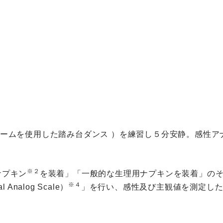
ゲームを使用した踏み台ダンス ）を練習し５分安静。感性ア
※２
ナプキン
を装着」「一般的な生理用ナプキンを装着」の
※４
nalog Scale）
」を行い、感性及び主観値を測定し