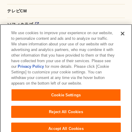
テレビCM
ソフィクラブ
We use cookies to improve your experience on our website,
かんたん応募サービス
to personalize content and ads and to analyze our traffic.
We share information about your use of our website with our
advertising and analytics partners, who may combine it with
ダイレクトショップ
other information that you have provided to them or that they
have collected from your use of their services. Please see
商品取扱い店舗検索
our
Privacy Policy
for more details. Please click [Cookie
Settings] to customize your cookie settings. You can
withdraw your consent at any time via the hover button
お問い合わせ
サイトマップ
ウェブサイト利用規約
appears on the bottom left of our website.
公式アカウント コミュニティガイドライン
Cookie Settings
プライバシーポリシー
障がいの表記について
Reject All Cookies
Accept All Cookies
Copyright© Unicharm Corporation