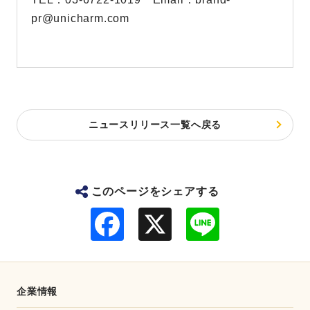
pr@unicharm.com
ニュースリリース一覧へ戻る
このページをシェアする
F
L
a
i
c
n
e
e
b
o
o
企業情報
k