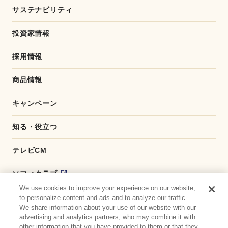
サステナビリティ
投資家情報
採用情報
商品情報
キャンペーン
知る・役立つ
テレビCM
ソフィクラブ
We use cookies to improve your experience on our website,
かんたん応募サービス
to personalize content and ads and to analyze our traffic.
We share information about your use of our website with our
advertising and analytics partners, who may combine it with
ダイレクトショップ
other information that you have provided to them or that they