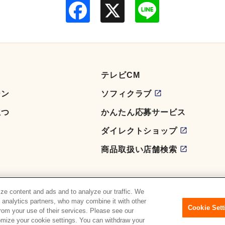
F
L
a
i
c
n
e
e
b
o
o
k
テレビCM
ーン
ソフィクラブ
立つ
かんたん応募サービス
ダイレクトショップ
商品取扱い店舗検索
ze content and ads and to analyze our traffic. We
d analytics partners, who may combine it with other
Cookie Sett
from your use of their services. Please see our
tomize your cookie settings. You can withdraw your
Copyright© Unicharm Corporation