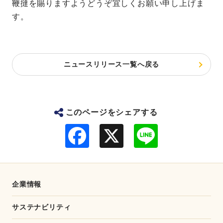
鞭撻を賜りますようどうぞ宜しくお願い申し上げま
す。
ニュースリリース一覧へ戻る
このページをシェアする
F
L
a
i
c
n
e
e
b
o
o
企業情報
k
サステナビリティ