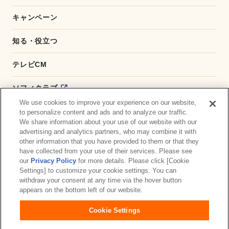
キャンペーン
知る・役立つ
テレビCM
ソフィクラブ
We use cookies to improve your experience on our website,
かんたん応募サービス
to personalize content and ads and to analyze our traffic.
We share information about your use of our website with our
advertising and analytics partners, who may combine it with
ダイレクトショップ
other information that you have provided to them or that they
have collected from your use of their services. Please see
商品取扱い店舗検索
our
Privacy Policy
for more details. Please click [Cookie
Settings] to customize your cookie settings. You can
withdraw your consent at any time via the hover button
お問い合わせ
サイトマップ
ウェブサイト利用規約
appears on the bottom left of our website.
公式アカウント コミュニティガイドライン
Cookie Settings
プライバシーポリシー
障がいの表記について