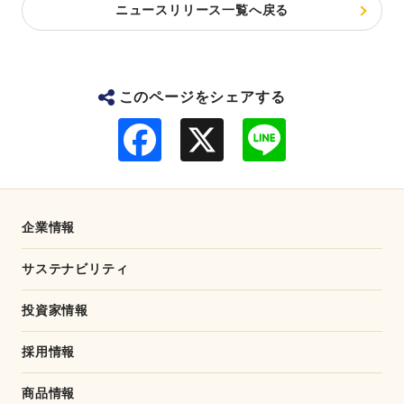
ニュースリリース一覧へ戻る
このページをシェアする
F
L
a
i
c
n
e
e
b
o
o
企業情報
k
サステナビリティ
投資家情報
採用情報
商品情報