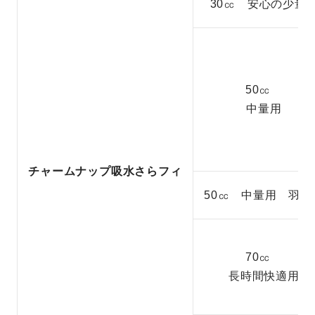
30㏄ 安心の少量
50㏄
中量用
チャームナップ吸水さらフィ
50㏄ 中量用 羽つ
70㏄
長時間快適用