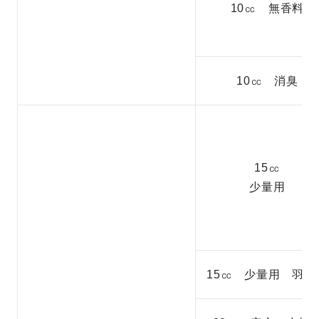
10㏄ 無香料
10㏄ 消臭
15㏄
少量用
15㏄ 少量用 羽つ