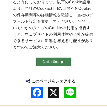
るようにしております。以下のCookie設定
より、当社のCookie利用の目的や各Cookie
の保存期間等の詳細情報を確認し、当社のデ
フォルト設定を変更してください。ただし、
いくつかのタイプのCookieの利用を拒否す
ると、ウェブサイトの利用体験や当社が提供
できるサービスに影響を与える可能性があり
ますのでご注意ください。
Cookie Settings
このページをシェアする
F
L
a
i
c
n
e
e
b