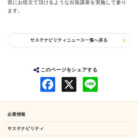
習にお役立て頂けるような出張講座を実施して参り
ます。
サステナビリティニュース一覧へ戻る
このページをシェアする
F
L
a
i
c
n
e
e
b
o
o
企業情報
k
サステナビリティ