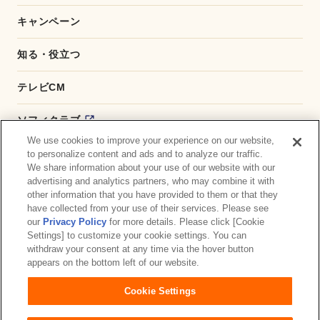
キャンペーン
知る・役立つ
テレビCM
ソフィクラブ
We use cookies to improve your experience on our website,
かんたん応募サービス
to personalize content and ads and to analyze our traffic.
We share information about your use of our website with our
advertising and analytics partners, who may combine it with
ダイレクトショップ
other information that you have provided to them or that they
have collected from your use of their services. Please see
商品取扱い店舗検索
our
Privacy Policy
for more details. Please click [Cookie
Settings] to customize your cookie settings. You can
withdraw your consent at any time via the hover button
お問い合わせ
サイトマップ
ウェブサイト利用規約
appears on the bottom left of our website.
公式アカウント コミュニティガイドライン
Cookie Settings
プライバシーポリシー
障がいの表記について