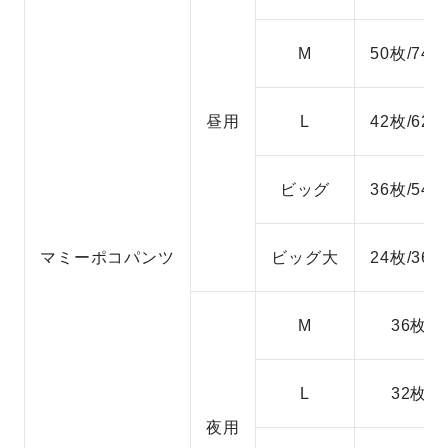
M
50枚/74枚
昼用
L
42枚/62枚
ビッグ
36枚/54枚
マミーポコパンツ
ビッグ大
24枚/36枚
M
36枚
L
32枚
夜用