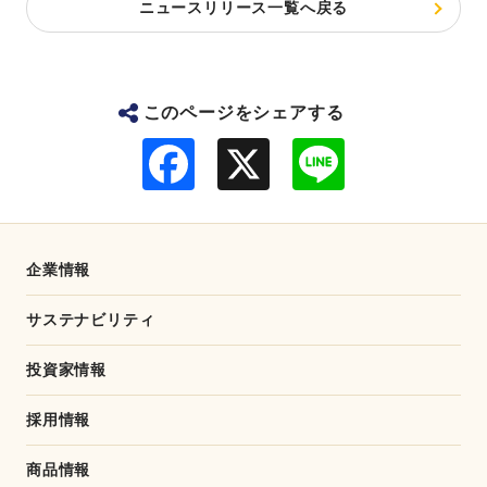
ニュースリリース一覧へ戻る
このページをシェアする
F
L
a
i
c
n
e
e
b
o
o
企業情報
k
サステナビリティ
投資家情報
採用情報
商品情報