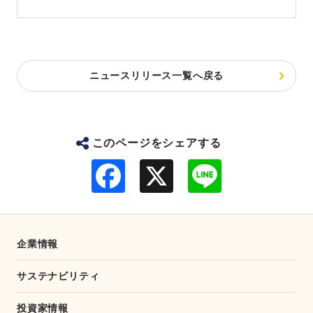
ニュースリリース一覧へ戻る
このページをシェアする
F
L
a
i
c
n
e
e
b
o
o
企業情報
k
サステナビリティ
投資家情報