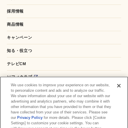
採用情報
商品情報
キャンペーン
知る・役立つ
テレビCM
ソフィクラブ
We use cookies to improve your experience on our website,
かんたん応募サービス
to personalize content and ads and to analyze our traffic.
We share information about your use of our website with our
advertising and analytics partners, who may combine it with
ダイレクトショップ
other information that you have provided to them or that they
have collected from your use of their services. Please see
商品取扱い店舗検索
our
Privacy Policy
for more details. Please click [Cookie
Settings] to customize your cookie settings. You can