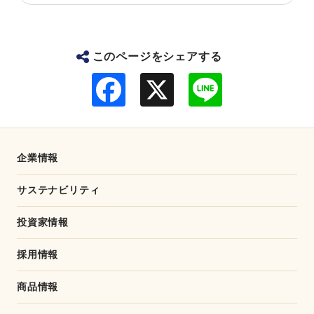
このページをシェアする
F
L
a
i
c
n
e
e
b
o
o
企業情報
k
サステナビリティ
投資家情報
採用情報
商品情報