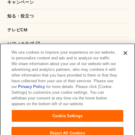
キャンペーン
知る・役立つ
テレビCM
ソフィクラブ
We use cookies to improve your experience on our website,
かんたん応募サービス
to personalize content and ads and to analyze our traffic.
We share information about your use of our website with our
advertising and analytics partners, who may combine it with
ダイレクトショップ
other information that you have provided to them or that they
have collected from your use of their services. Please see
商品取扱い店舗検索
our
Privacy Policy
for more details. Please click [Cookie
Settings] to customize your cookie settings. You can
withdraw your consent at any time via the hover button
お問い合わせ
サイトマップ
ウェブサイト利用規約
appears on the bottom left of our website.
公式アカウント コミュニティガイドライン
Cookie Settings
プライバシーポリシー
障がいの表記について
Reject All Cookies